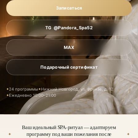
Галерея
Записаться
Договор-оферта
3D-ТУР
TG @Pandora_Spa52
КОНТАКТЫ
MAX
Женские SPA-Ритуалы
Подарочный сертификат
Мужские SPA-Ритуалы
24 программы
Нижний Новгород, ул. Фрунзе, д. 12
SPA для пар
Ежедневно 10:00–21:00
SPA-маникюр и педикюр
SPA-вечеринки
Ваш идеальный SPA-ритуал — адаптируем
программу под ваши пожелания после
✦
✦