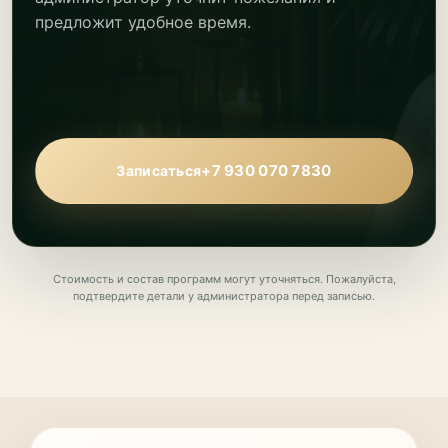
предложит удобное время.
+7 930 070 7830
Записаться
Стоимость и состав программ могут уточняться. Пожалуйста,
подтвердите детали у администратора перед записью.