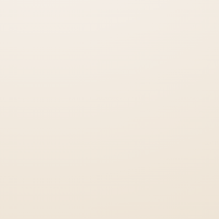
Галерея
Договор-оферта
3D-ТУР
КОНТАКТЫ
Женские SPA-Ритуалы
Мужские SPA-Ритуалы
SPA для пар
SPA-маникюр и педикюр
SPA-вечеринки